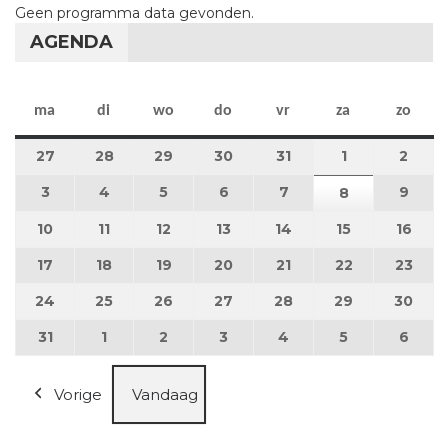
Geen programma data gevonden.
AGENDA
maandag
dinsdag
woensdag
donderdag
vrijdag
zaterdag
zon
ma
di
wo
do
vr
za
zo
27
27 juli 2026
28
28 juli 2026
29
29 juli 2026
30
30 juli 2026
31
31 juli 2026
1
1 augustus 2
2
2 au
3
3 augustus 2026
4
4 augustus 2026
5
5 augustus 2026
6
6 augustus 2026
7
7 augustus 2026
9
9 au
8
8 augustus 
10
10 augustus 2026
11
11 augustus 2026
12
12 augustus 2026
13
13 augustus 2026
14
14 augustus 2026
15
15 augustus
16
16 a
17
17 augustus 2026
18
18 augustus 2026
19
19 augustus 2026
20
20 augustus 2026
21
21 augustus 2026
22
22 augustus
23
23 a
24
24 augustus 2026
25
25 augustus 2026
26
26 augustus 2026
27
27 augustus 2026
28
28 augustus 2026
29
29 augustus
30
30 a
31
31 augustus 2026
1
1 september 2026
2
2 september 2026
3
3 september 2026
4
4 september 2026
5
5 september
6
6 se
Vorige
Vandaag