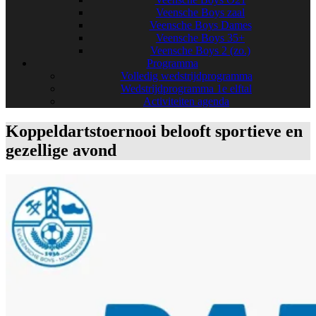
Veensche Boys zaal
Veensche Boys Dames
Veensche Boys 35+
Veensche Boys 2 (zo.)
Programma
Volledig wedstrijdprogramma
Wedstrijdprogramma 1e elftal
Activiteiten agenda
Koppeldartstoernooi belooft sportieve en
gezellige avond