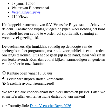
28 januari 2026
Walter van Bloemendaal
Verenigingsnieuws
715 Views
Het koppeldartstoernooi van S.V. Veensche Boys staat nu écht voor
de deur! Aanstaande vrijdag vliegen de pijlen weer richting het bord
en belooft het een avond te worden vol sportiviteit, spanning en
vooral veel gezelligheid.
De deelnemers zijn inmiddels volledig op de hoogte van de
spelregels en het programma, maar ook voor publiek is er alle reden
om langs te komen. Dus heb je geen pijl in de hand, maar wél zin in
een leuke avond? Kom dan vooral kijken, aanmoedigen en genieten
van de sfeer in onze kantine!
🕢 Kantine open vanaf 18:30 uur
🎯 Eerste wedstrijden starten kort daarna
🍻 Gezellige avond gegarandeerd!
We wensen alle koppels alvast heel veel succes en plezier. Laten we
er met z’n allen een fantastische dartavond van maken!
👉 Tournify-link:
Darts Veensche Boys 2026