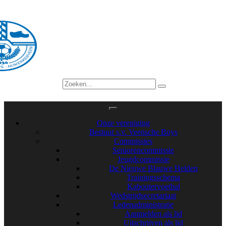
Onze vereniging
Bestuur s.v. Veensche Boys
Commissies
Seniorencommissie
Jeugdcommissie
De Nieuwe Blauwe Helden
Trainingsschema
Kaboutervoetbal
Wedstrijdsecretariaat
Ledenadministratie
Aanmelden als lid
Uitschrijven als lid