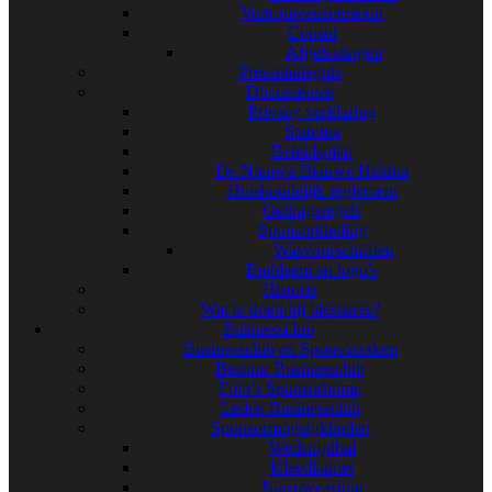
Vertrouwenspersoon
Consul
Afgelastingen
Presentatiegids
Documenten
Privacy verklaring
Statuten
Beleidsplan
De Nieuwe Blauwe Helden
Huishoudelijk reglement
Gedragsregels
Sponsorkleding
Wasvoorschriften
Embleem en logo's
Historie
Wat te doen bij blessures?
Businessclub
Businessclub en Sponsorzaken
Bestuur Businessclub
Foto’s Sponsorhome
Leden Businessclub
Sponsormogelijkheden
Wedstrijdbal
Kleedkamer
Narrowcasting