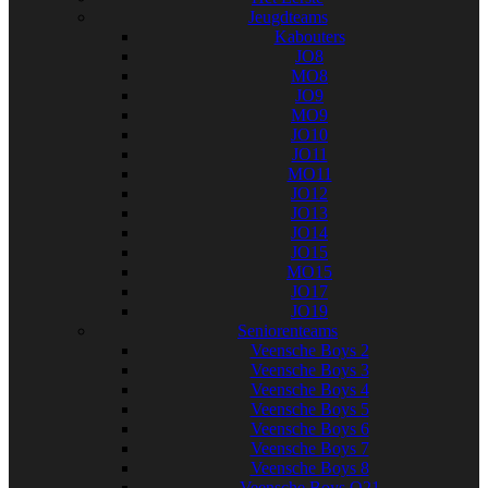
Jeugdteams
Kabouters
JO8
MO8
JO9
MO9
JO10
JO11
MO11
JO12
JO13
JO14
JO15
MO15
JO17
JO19
Seniorenteams
Veensche Boys 2
Veensche Boys 3
Veensche Boys 4
Veensche Boys 5
Veensche Boys 6
Veensche Boys 7
Veensche Boys 8
Veensche Boys O21