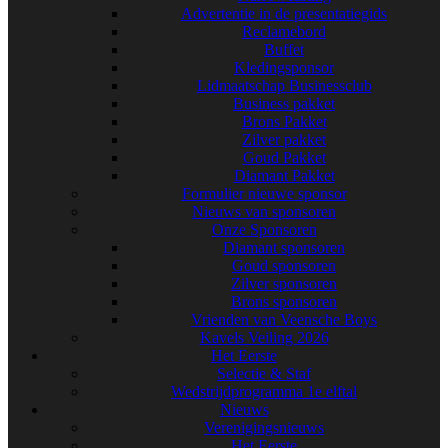
Advertentie in de presentatiegids
Reclamebord
Buffet
Kledingsponsor
Lidmaatschap Businessclub
Business pakket
Brons Pakket
Zilver pakket
Goud Pakket
Diamant Pakket
Formulier nieuwe sponsor
Nieuws van sponsoren
Onze Sponsoren
Diamant sponsoren
Goud sponsoren
Zilver sponsoren
Brons sponsoren
Vrienden van Veensche Boys
Kavels Veiling 2026
Het Eerste
Selectie & Staf
Wedstrijdprogramma 1e elftal
Nieuws
Verenigingsnieuws
Het Eerste