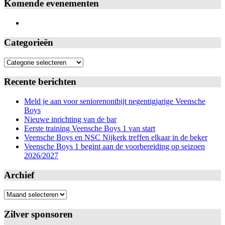
Komende evenementen
Categorieën
Categorieën
Recente berichten
Meld je aan voor seniorenontbijt negentigjarige Veensche
Boys
Nieuwe inrichting van de bar
Eerste training Veensche Boys 1 van start
Veensche Boys en NSC Nijkerk treffen elkaar in de beker
Veensche Boys 1 begint aan de voorbereiding op seizoen
2026/2027
Archief
Archief
Zilver sponsoren