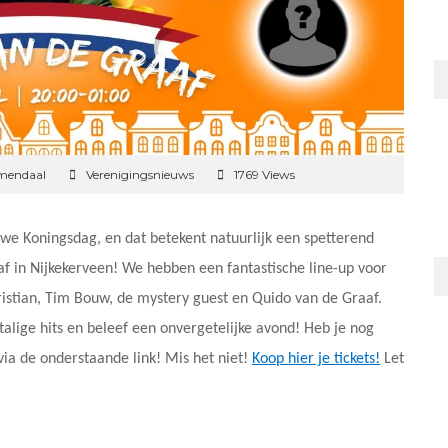
emendaal
Verenigingsnieuws
1769 Views
 we Koningsdag, en dat betekent natuurlijk een spetterend
 af in Nijkekerveen! We hebben een fantastische line-up voor
istian, Tim Bouw, de mystery guest en Quido van de Graaf.
alige hits en beleef een onvergetelijke avond! Heb je nog
via de onderstaande link! Mis het niet!
Koop hier je tickets!
Let