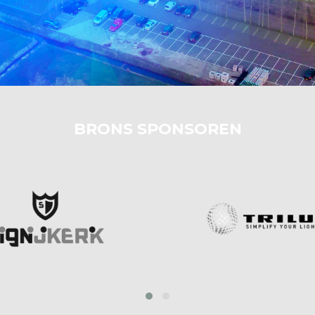
BRONS SPONSOREN
prev
next