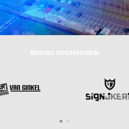
BRONS SPONSOREN
‹
›