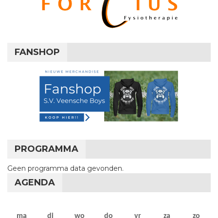
FANSHOP
PROGRAMMA
Geen programma data gevonden.
AGENDA
maandag
dinsdag
woensdag
donderdag
vrijdag
zaterdag
zon
ma
di
wo
do
vr
za
zo