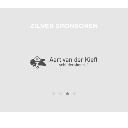
ZILVER SPONSOREN
‹
›