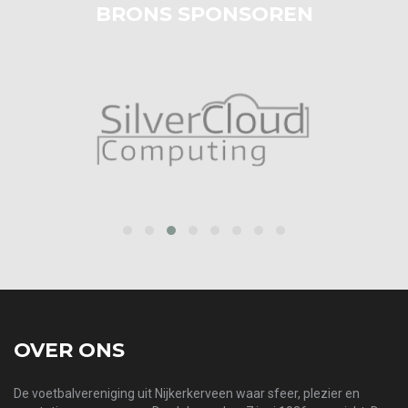
BRONS SPONSOREN
‹
›
OVER ONS
De voetbalvereniging uit Nijkerkerveen waar sfeer, plezier en