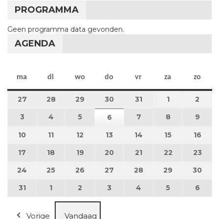
PROGRAMMA
Geen programma data gevonden.
AGENDA
maandag
dinsdag
woensdag
donderdag
vrijdag
zaterdag
zon
ma
di
wo
do
vr
za
zo
27
27 juli 2026
28
28 juli 2026
29
29 juli 2026
30
30 juli 2026
31
31 juli 2026
1
1 augustus 2
2
2 au
3
3 augustus 2026
4
4 augustus 2026
5
5 augustus 2026
7
7 augustus 2026
8
8 augustus 
9
9 au
6
6 augustus 2026
10
10 augustus 2026
11
11 augustus 2026
12
12 augustus 2026
13
13 augustus 2026
14
14 augustus 2026
15
15 augustus
16
16 a
17
17 augustus 2026
18
18 augustus 2026
19
19 augustus 2026
20
20 augustus 2026
21
21 augustus 2026
22
22 augustus
23
23 a
24
24 augustus 2026
25
25 augustus 2026
26
26 augustus 2026
27
27 augustus 2026
28
28 augustus 2026
29
29 augustus
30
30 a
31
31 augustus 2026
1
1 september 2026
2
2 september 2026
3
3 september 2026
4
4 september 2026
5
5 september
6
6 se
Vorige
Vandaag