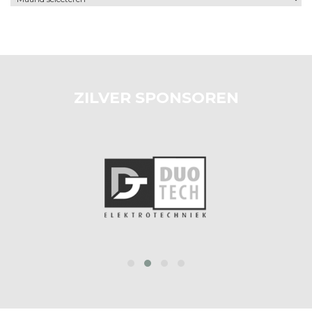
ZILVER SPONSOREN
‹
›