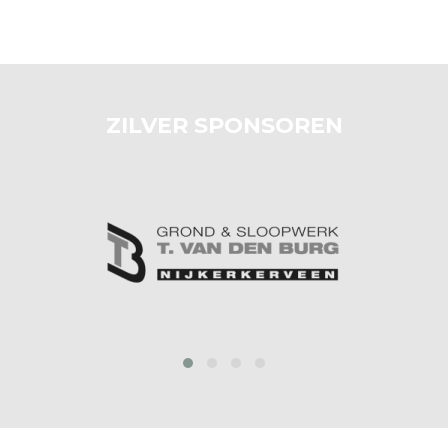
ZILVER SPONSOREN
prev
next