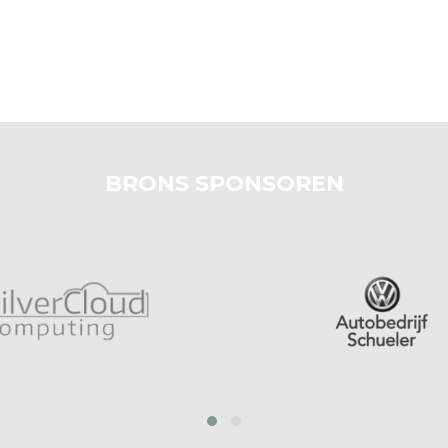
BRONS SPONSOREN
‹
›