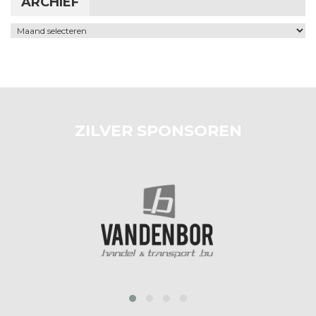
ARCHIEF
Archief
ZILVER SPONSOREN
prev
next