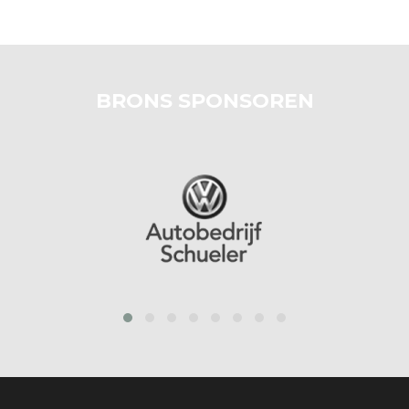
BRONS SPONSOREN
prev
next