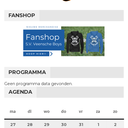
FANSHOP
PROGRAMMA
Geen programma data gevonden.
AGENDA
maandag
dinsdag
woensdag
donderdag
vrijdag
zaterdag
zon
ma
di
wo
do
vr
za
zo
27
27 juli 2026
28
28 juli 2026
29
29 juli 2026
30
30 juli 2026
31
31 juli 2026
1
1 augustus 2
2
2 au