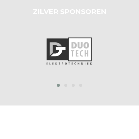
ZILVER SPONSOREN
prev
next