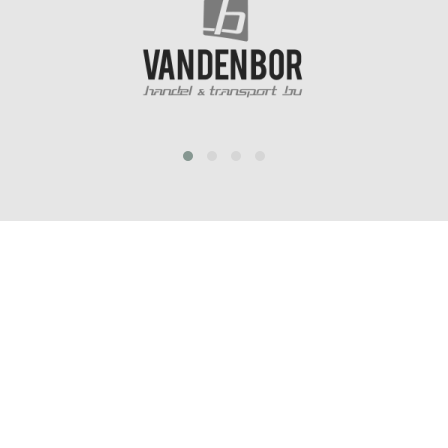
prev
next