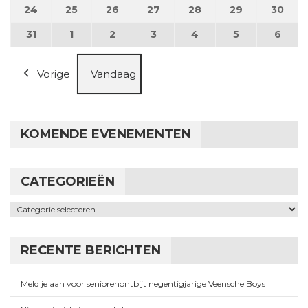
24
24 augustus 2026
25
25 augustus 2026
26
26 augustus 2026
27
27 augustus 2026
28
28 augustus 2026
29
29 augustus
30
30 a
31
31 augustus 2026
1
1 september 2026
2
2 september 2026
3
3 september 2026
4
4 september 2026
5
5 september
6
6 se
Vorige
Vandaag
KOMENDE EVENEMENTEN
CATEGORIEËN
Categorieën
RECENTE BERICHTEN
Meld je aan voor seniorenontbijt negentigjarige Veensche Boys