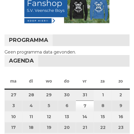
PROGRAMMA
Geen programma data gevonden.
AGENDA
maandag
dinsdag
woensdag
donderdag
vrijdag
zaterdag
zon
ma
di
wo
do
vr
za
zo
27
27 juli 2026
28
28 juli 2026
29
29 juli 2026
30
30 juli 2026
31
31 juli 2026
1
1 augustus 2
2
2 au
3
3 augustus 2026
4
4 augustus 2026
5
5 augustus 2026
6
6 augustus 2026
8
8 augustus 
9
9 au
7
7 augustus 2026
10
10 augustus 2026
11
11 augustus 2026
12
12 augustus 2026
13
13 augustus 2026
14
14 augustus 2026
15
15 augustus
16
16 a
17
17 augustus 2026
18
18 augustus 2026
19
19 augustus 2026
20
20 augustus 2026
21
21 augustus 2026
22
22 augustus
23
23 a