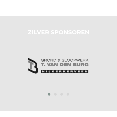
ZILVER SPONSOREN
prev
next