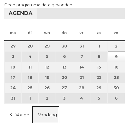
Geen programma data gevonden.
AGENDA
maandag
dinsdag
woensdag
donderdag
vrijdag
zaterdag
zon
ma
di
wo
do
vr
za
zo
27
27 juli 2026
28
28 juli 2026
29
29 juli 2026
30
30 juli 2026
31
31 juli 2026
1
1 augustus 2
2
2 au
3
3 augustus 2026
4
4 augustus 2026
5
5 augustus 2026
6
6 augustus 2026
7
7 augustus 2026
8
8 augustus 
9
9 au
10
10 augustus 2026
11
11 augustus 2026
12
12 augustus 2026
13
13 augustus 2026
14
14 augustus 2026
15
15 augustus
16
16 a
17
17 augustus 2026
18
18 augustus 2026
19
19 augustus 2026
20
20 augustus 2026
21
21 augustus 2026
22
22 augustus
23
23 a
24
24 augustus 2026
25
25 augustus 2026
26
26 augustus 2026
27
27 augustus 2026
28
28 augustus 2026
29
29 augustus
30
30 a
31
31 augustus 2026
1
1 september 2026
2
2 september 2026
3
3 september 2026
4
4 september 2026
5
5 september
6
6 se
Vorige
Vandaag