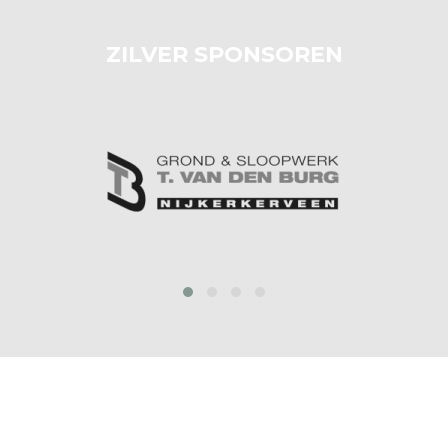
ZILVER SPONSOREN
prev
next