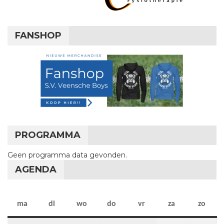
FANSHOP
PROGRAMMA
Geen programma data gevonden.
AGENDA
maandag
dinsdag
woensdag
donderdag
vrijdag
zaterdag
zon
ma
di
wo
do
vr
za
zo