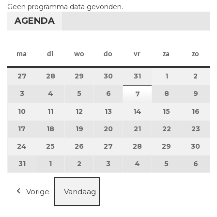
Geen programma data gevonden.
AGENDA
maandag
dinsdag
woensdag
donderdag
vrijdag
zaterdag
zon
ma
di
wo
do
vr
za
zo
27
27 juli 2026
28
28 juli 2026
29
29 juli 2026
30
30 juli 2026
31
31 juli 2026
1
1 augustus 2
2
2 au
3
3 augustus 2026
4
4 augustus 2026
5
5 augustus 2026
6
6 augustus 2026
8
8 augustus 
9
9 au
7
7 augustus 2026
10
10 augustus 2026
11
11 augustus 2026
12
12 augustus 2026
13
13 augustus 2026
14
14 augustus 2026
15
15 augustus
16
16 a
17
17 augustus 2026
18
18 augustus 2026
19
19 augustus 2026
20
20 augustus 2026
21
21 augustus 2026
22
22 augustus
23
23 a
24
24 augustus 2026
25
25 augustus 2026
26
26 augustus 2026
27
27 augustus 2026
28
28 augustus 2026
29
29 augustus
30
30 a
31
31 augustus 2026
1
1 september 2026
2
2 september 2026
3
3 september 2026
4
4 september 2026
5
5 september
6
6 se
Vorige
Vandaag