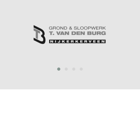
prev
next