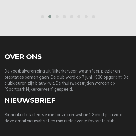
‹
›
OVER ONS
De voetbalvereniging uit Nijkerkerveen waar sfeer, plezier en
prestaties samen gaan. De club werd op 7 juni 1936 opgericht. De
clubkleuren zijn blauw-wit. De thuiswedstrijden worden op
“Sportpark Nijkerkerveen” gespeeld.
NIEUWSBRIEF
Binnenkort starten we met onze nieuwsbrief. Schrijf je in voor
deze email nieuwsbrief en mis niets over je favoriete club.