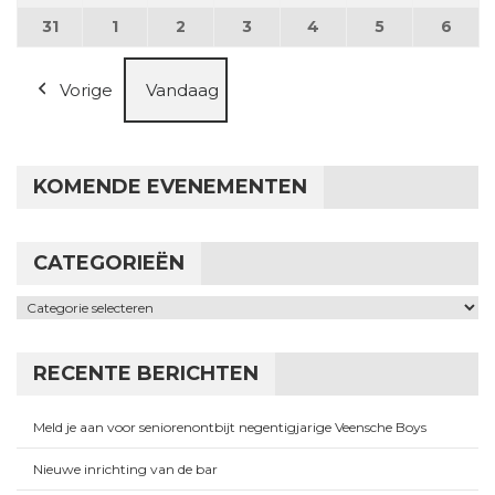
31
31 augustus 2026
1
1 september 2026
2
2 september 2026
3
3 september 2026
4
4 september 2026
5
5 september
6
6 se
Vorige
Vandaag
KOMENDE EVENEMENTEN
CATEGORIEËN
Categorieën
RECENTE BERICHTEN
Meld je aan voor seniorenontbijt negentigjarige Veensche Boys
Nieuwe inrichting van de bar