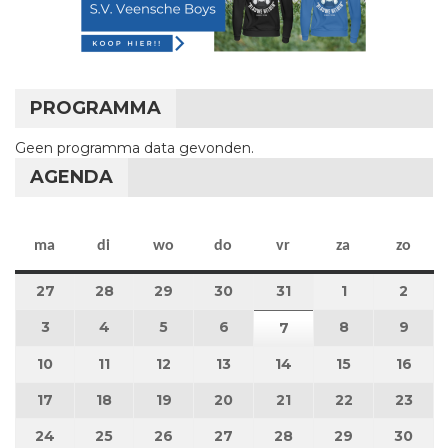
PROGRAMMA
Geen programma data gevonden.
AGENDA
maandag
dinsdag
woensdag
donderdag
vrijdag
zaterdag
zon
ma
di
wo
do
vr
za
zo
27
27 juli 2026
28
28 juli 2026
29
29 juli 2026
30
30 juli 2026
31
31 juli 2026
1
1 augustus 2
2
2 au
3
3 augustus 2026
4
4 augustus 2026
5
5 augustus 2026
6
6 augustus 2026
8
8 augustus 
9
9 au
7
7 augustus 2026
10
10 augustus 2026
11
11 augustus 2026
12
12 augustus 2026
13
13 augustus 2026
14
14 augustus 2026
15
15 augustus
16
16 a
17
17 augustus 2026
18
18 augustus 2026
19
19 augustus 2026
20
20 augustus 2026
21
21 augustus 2026
22
22 augustus
23
23 a
24
24 augustus 2026
25
25 augustus 2026
26
26 augustus 2026
27
27 augustus 2026
28
28 augustus 2026
29
29 augustus
30
30 a