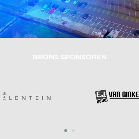
BRONS SPONSOREN
‹
›