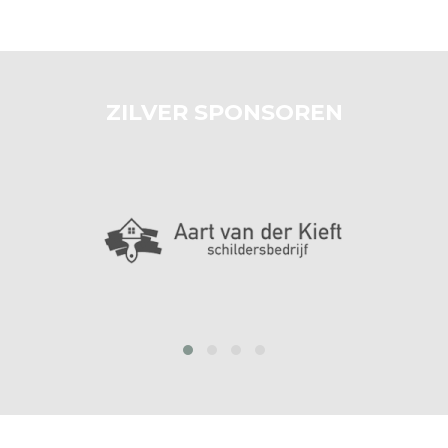
ZILVER SPONSOREN
prev
next