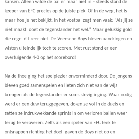
kansen. Alleen wilde de bal er maar niet in – steeds stond de
keeper van EFC precies op de juiste plek. Of in de weg, het is
maar hoe je het bekijkt. In het voetbal zegt men vaak: “Als jij ze
niet maakt, doet de tegenstander het wel.” Maar gelukkig gold
die regel dit keer niet. De Veensche Boys bleven aandringen en
wisten uiteindelijk toch te scoren. Met rust stond er een
overtuigende 4-0 op het scorebord!
Na de thee ging het spelplezier onverminderd door. De jongens
bleven goed samenspelen en lieten zich niet van de wijs
brengen als de tegenstander er soms stevig inging. Waar nodig
werd er een duw teruggegeven, doken ze vol in de duels en
zetten ze indrukwekkende sprints in om verloren ballen weer
terug te veroveren. Zelfs als een speler van EFC leek te
ontsnappen richting het doel, gaven de Boys niet op en