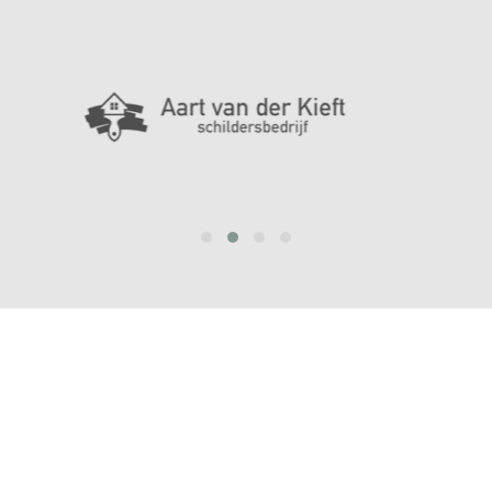
prev
next