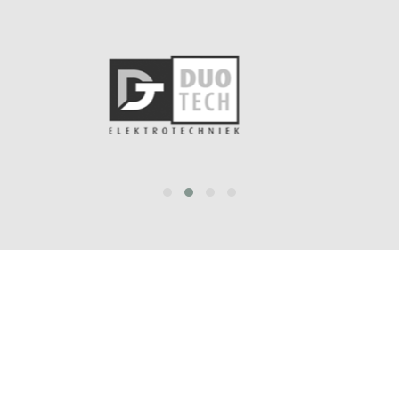
prev
next