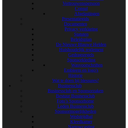
Vertrouwenspersoon
Consul
Afgelastingen
Presentatiegids
Documenten
Privacy verklaring
Statuten
Beleidsplan
De Nieuwe Blauwe Helden
Huishoudelijk reglement
Gedragsregels
Sponsorkleding
Wasvoorschriften
Embleem en logo's
Historie
Wat te doen bij blessures?
Businessclub
Businessclub en Sponsorzaken
Bestuur Businessclub
Foto’s Sponsorhome
Leden Businessclub
Sponsormogelijkheden
Wedstrijdbal
Kleedkamer
Narrowcasting