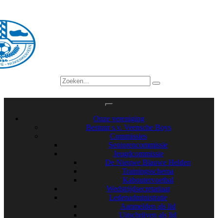
Onze vereniging
Bestuur s.v. Veensche Boys
Commissies
Seniorencommissie
Jeugdcommissie
De Nieuwe Blauwe Helden
Trainingsschema
Kaboutervoetbal
Wedstrijdsecretariaat
Ledenadministratie
Aanmelden als lid
Uitschrijven als lid