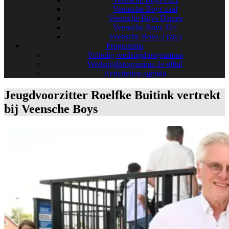
Veensche Boys zaal
Veensche Boys Dames
Veensche Boys 35+
Veensche Boys 2 (zo.)
Programma
Volledig wedstrijdprogramma
Wedstrijdprogramma 1e elftal
Activiteiten agenda
Jeugdvoorzitter Roelfke Buitink vertrekt
bij Veensche Boys