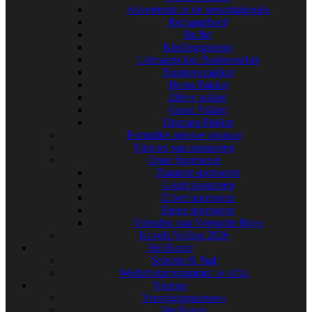
Advertentie in de presentatiegids
Reclamebord
Buffet
Kledingsponsor
Lidmaatschap Businessclub
Business pakket
Brons Pakket
Zilver pakket
Goud Pakket
Diamant Pakket
Formulier nieuwe sponsor
Nieuws van sponsoren
Onze Sponsoren
Diamant sponsoren
Goud sponsoren
Zilver sponsoren
Brons sponsoren
Vrienden van Veensche Boys
Kavels Veiling 2026
Het Eerste
Selectie & Staf
Wedstrijdprogramma 1e elftal
Nieuws
Verenigingsnieuws
Het Eerste