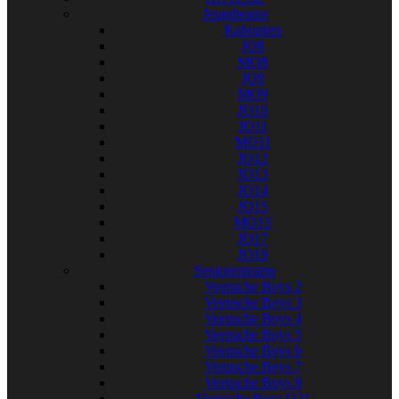
Jeugdteams
Kabouters
JO8
MO8
JO9
MO9
JO10
JO11
MO11
JO12
JO13
JO14
JO15
MO15
JO17
JO19
Seniorenteams
Veensche Boys 2
Veensche Boys 3
Veensche Boys 4
Veensche Boys 5
Veensche Boys 6
Veensche Boys 7
Veensche Boys 8
Veensche Boys O21