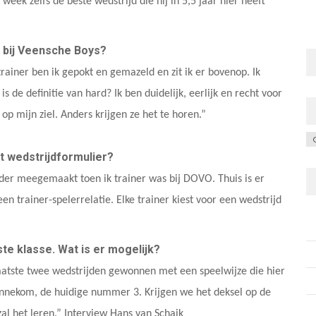
ek zelfs de beste wedstrijd die hij in 5,5 jaar hier heeft
 bij Veensche Boys?
 trainer ben ik gepokt en gemazeld en zit ik er bovenop. Ik
de definitie van hard? Ik ben duidelijk, eerlijk en recht voor
p mijn ziel. Anders krijgen ze het te horen.”
C
t wedstrijdformulier?
rder meegemaakt toen ik trainer was bij DOVO. Thuis is er
en trainer-spelerrelatie. Elke trainer kiest voor een wedstrijd
te klasse. Wat is er mogelijk?
 laatste twee wedstrijden gewonnen met een speelwijze die hier
ennekom, de huidige nummer 3. Krijgen we het deksel op de
zal het leren.” Interview Hans van Schaik