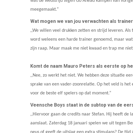
was de wedstrijd tegen Go Ahead Kampen van vorige we
meegemaakt.”
Wat mogen we van jou verwachten als trainer
,,We willen veel drukken zetten en strijd leveren. Als
word weleens een harde trainer genoemd, maar wat is 
zijn raap. Maar maak me niet kwaad en trap me niet o
Komt de naam Mauro Peters als eerste op he
,,Nee, zo werkt het niet. We hebben deze situatie ee
sprake van een vader-zoonrelatie. Op het veld is het e
voor de beste elf spelers op dat moment.”
Veensche Boys staat in de subtop van de eers
,,Hiervoor gaan de credits naar Stefan. Hij heeft de
aanslaat. Zaterdag 18 januari spelen we uit tegen B
neus of geeft de uitslag een extra stimulans? De tijd 