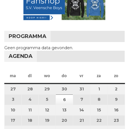
PROGRAMMA
Geen programma data gevonden.
AGENDA
maandag
dinsdag
woensdag
donderdag
vrijdag
zaterdag
zon
ma
di
wo
do
vr
za
zo
27
27 juli 2026
28
28 juli 2026
29
29 juli 2026
30
30 juli 2026
31
31 juli 2026
1
1 augustus 2
2
2 au
3
3 augustus 2026
4
4 augustus 2026
5
5 augustus 2026
7
7 augustus 2026
8
8 augustus 
9
9 au
6
6 augustus 2026
10
10 augustus 2026
11
11 augustus 2026
12
12 augustus 2026
13
13 augustus 2026
14
14 augustus 2026
15
15 augustus
16
16 a
17
17 augustus 2026
18
18 augustus 2026
19
19 augustus 2026
20
20 augustus 2026
21
21 augustus 2026
22
22 augustus
23
23 a