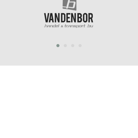
prev
next