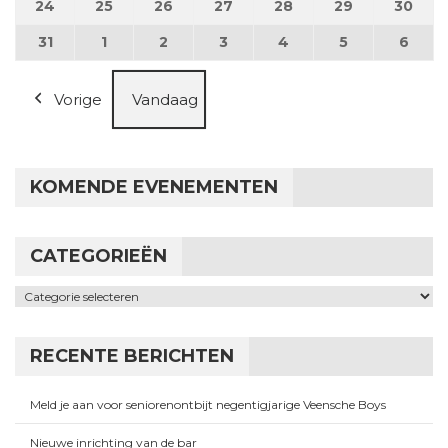
24
24 augustus 2026
25
25 augustus 2026
26
26 augustus 2026
27
27 augustus 2026
28
28 augustus 2026
29
29 augustus
30
30 a
31
31 augustus 2026
1
1 september 2026
2
2 september 2026
3
3 september 2026
4
4 september 2026
5
5 september
6
6 se
Vorige
Vandaag
KOMENDE EVENEMENTEN
CATEGORIEËN
Categorieën
RECENTE BERICHTEN
Meld je aan voor seniorenontbijt negentigjarige Veensche Boys
Nieuwe inrichting van de bar