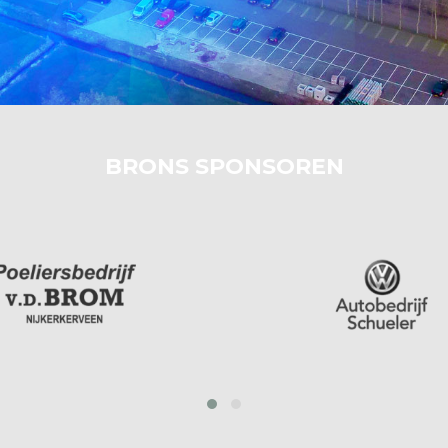
BRONS SPONSOREN
prev
next