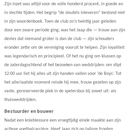
Zijn inzet was altijd voor de volle honderd procent, in goede en
in slechte tijden. Het begrip “de sleutels inleveren” bestond niet
in zijn woordenboek. Toen de club zo’n twintig jaar geleden
door een zware periode ging, was het Jaap die — trouw aan zijn
devies dat niemand groter is dan de club — zijn schouders
eronder zette om de vereniging vooruit te helpen. Zijn loyaliteit
was legendarisch en principieel. Of het nu ging om klussen op
de zaterdagochtend of het bezoeken van wedstrijden: om stipt
12:00 uur liet hij alles uit zijn handen vallen voor ‘de Boys’. Tot
het allerlaatste moment reisde hij mee, trouw gezeten op zijn
vaste, gereserveerde plek in de spelersbus bij zowel uit- als
thuiswedstrijden.
Bestuurder en bouwer
Nadat een knieblessure een vroegtijdig einde maakte aan zijn
actieve voetbalcarrière, bleef Jaap zich op talloze fronten