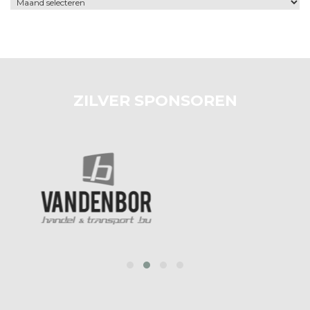
Archief
ZILVER SPONSOREN
prev
next