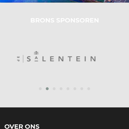
BRONS SPONSOREN
prev
next
OVER ONS