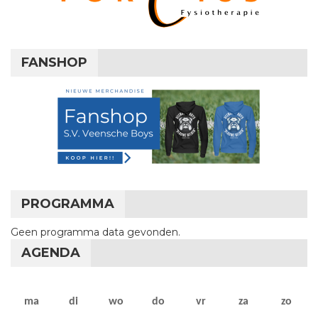
FANSHOP
PROGRAMMA
Geen programma data gevonden.
AGENDA
maandag
dinsdag
woensdag
donderdag
vrijdag
zaterdag
zon
ma
di
wo
do
vr
za
zo