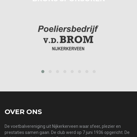
prev
next
OVER ONS
De voetbalvereniging uit Nijkerkerveen waar sfeer, plezier en
prestaties samen gaan. De club werd op 7 juni 1936 opgericht. De