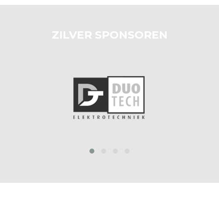
ZILVER SPONSOREN
prev
next