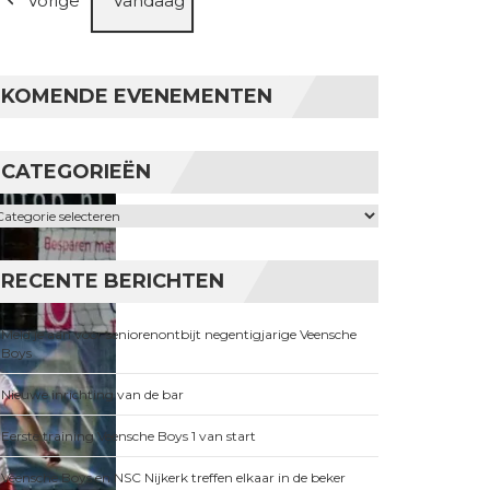
Vorige
Vandaag
KOMENDE EVENEMENTEN
CATEGORIEËN
ategorieën
RECENTE BERICHTEN
Meld je aan voor seniorenontbijt negentigjarige Veensche
Boys
Nieuwe inrichting van de bar
Eerste training Veensche Boys 1 van start
Veensche Boys en NSC Nijkerk treffen elkaar in de beker