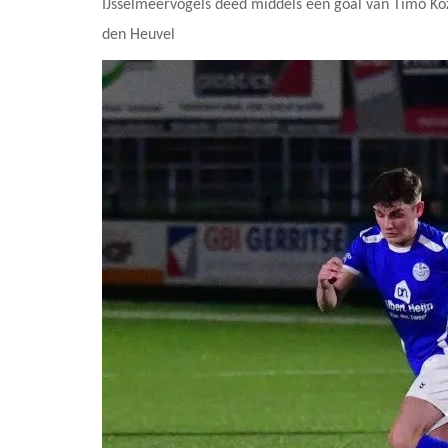
IJsselmeervogels deed middels een goal van Timo Kozj
den Heuvel