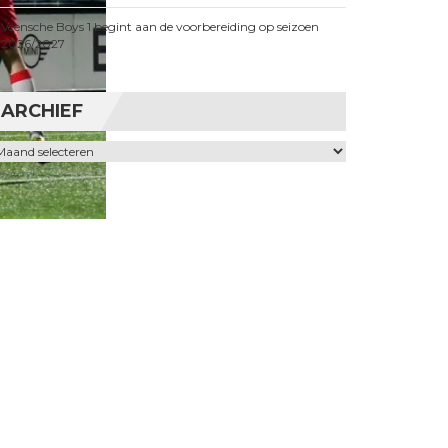
Veensche Boys 1 begint aan de voorbereiding op seizoen
2026/2027
ARCHIEF
chief