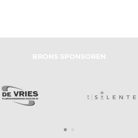
BRONS SPONSOREN
prev
next