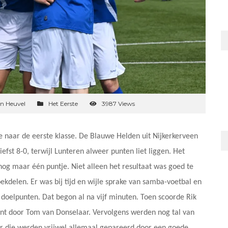
en Heuvel
Het Eerste
3987 Views
e naar de eerste klasse. De Blauwe Helden uit Nijkerkerveen
fst 8-0, terwijl Lunteren alweer punten liet liggen. Het
 nog maar één puntje. Niet alleen het resultaat was goed te
ekdelen. Er was bij tijd en wijle sprake van samba-voetbal en
 doelpunten. Dat begon al na vijf minuten. Toen scoorde Rik
nt door Tom van Donselaar. Vervolgens werden nog tal van