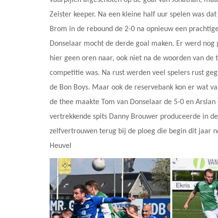
vuurpijlen afgeschoten op de goal van Jonathan, ma
Zeister keeper. Na een kleine half uur spelen was d
Brom in de rebound de 2-0 na opnieuw een prachtige
Donselaar mocht de derde goal maken. Er werd nog g
hier geen oren naar, ook niet na de woorden van de t
competitie was. Na rust werden veel spelers rust ge
de Bon Boys. Maar ook de reservebank kon er wat va
de thee maakte Tom van Donselaar de 5-0 en Arslan 
vertrekkende spits Danny Brouwer produceerde in de 
zelfvertrouwen terug bij de ploeg die begin dit jaar n
Heuvel