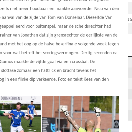
ar die werden vrijwel allemaal gepareerd door een goede
at zelfs niet meer houdbaar en maakte aanvoerder Nico van den
 aanval van de zijde van Tom van Donselaar. Diezelfde Van
G
eappelleerd voor buitenspel, maar de scheidsrechter had
rainer van Jonathan dat zijn grensrechter de eerlijkste van de
gund met het oog op de halve bekerfinale volgende week tegen
n voor wat betreft het scoringsvermogen. Dertig seconden na
Gumus maakte de vijfde goal via een crossbal. De
slotfase zomaar een hattrick en bracht tevens het
og in een flinke dip verkeerde. Foto en tekst Kees van den