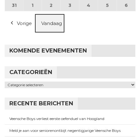
31
31 augustus 2026
1
1 september 2026
2
2 september 2026
3
3 september 2026
4
4 september 2026
5
5 september
6
6 se
Vorige
Vandaag
KOMENDE EVENEMENTEN
CATEGORIEËN
Categorieën
RECENTE BERICHTEN
Veensche Boys verliest eerste oefenduel van Hoogland
Meld je aan voor seniorenontbijt negentigjarige Veensche Boys