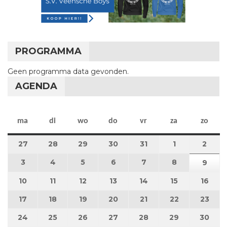
PROGRAMMA
Geen programma data gevonden.
AGENDA
maandag
dinsdag
woensdag
donderdag
vrijdag
zaterdag
zon
ma
di
wo
do
vr
za
zo
27
27 juli 2026
28
28 juli 2026
29
29 juli 2026
30
30 juli 2026
31
31 juli 2026
1
1 augustus 2
2
2 au
3
3 augustus 2026
4
4 augustus 2026
5
5 augustus 2026
6
6 augustus 2026
7
7 augustus 2026
8
8 augustus 
9
9 au
10
10 augustus 2026
11
11 augustus 2026
12
12 augustus 2026
13
13 augustus 2026
14
14 augustus 2026
15
15 augustus
16
16 a
17
17 augustus 2026
18
18 augustus 2026
19
19 augustus 2026
20
20 augustus 2026
21
21 augustus 2026
22
22 augustus
23
23 a
24
24 augustus 2026
25
25 augustus 2026
26
26 augustus 2026
27
27 augustus 2026
28
28 augustus 2026
29
29 augustus
30
30 a