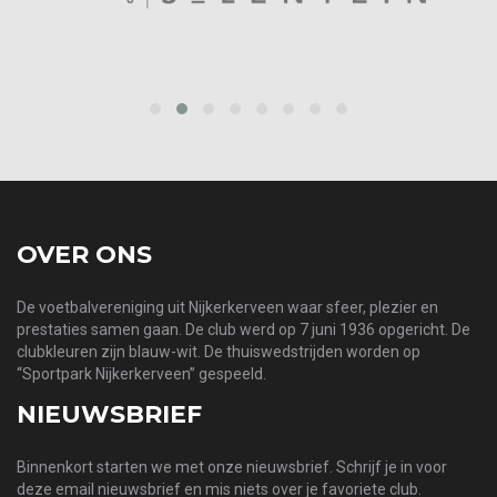
‹
›
OVER ONS
De voetbalvereniging uit Nijkerkerveen waar sfeer, plezier en
prestaties samen gaan. De club werd op 7 juni 1936 opgericht. De
clubkleuren zijn blauw-wit. De thuiswedstrijden worden op
“Sportpark Nijkerkerveen” gespeeld.
NIEUWSBRIEF
Binnenkort starten we met onze nieuwsbrief. Schrijf je in voor
deze email nieuwsbrief en mis niets over je favoriete club.