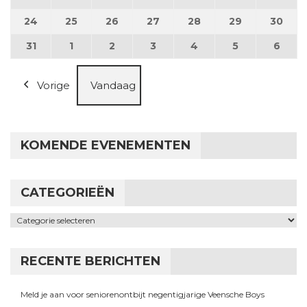
24
24 augustus 2026
25
25 augustus 2026
26
26 augustus 2026
27
27 augustus 2026
28
28 augustus 2026
29
29 augustus
30
30 a
31
31 augustus 2026
1
1 september 2026
2
2 september 2026
3
3 september 2026
4
4 september 2026
5
5 september
6
6 se
Vorige
Vandaag
KOMENDE EVENEMENTEN
CATEGORIEËN
Categorieën
RECENTE BERICHTEN
Meld je aan voor seniorenontbijt negentigjarige Veensche Boys