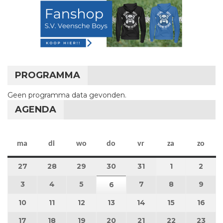
PROGRAMMA
Geen programma data gevonden.
AGENDA
maandag
dinsdag
woensdag
donderdag
vrijdag
zaterdag
zon
ma
di
wo
do
vr
za
zo
27
27 juli 2026
28
28 juli 2026
29
29 juli 2026
30
30 juli 2026
31
31 juli 2026
1
1 augustus 2
2
2 au
3
3 augustus 2026
4
4 augustus 2026
5
5 augustus 2026
7
7 augustus 2026
8
8 augustus 
9
9 au
6
6 augustus 2026
10
10 augustus 2026
11
11 augustus 2026
12
12 augustus 2026
13
13 augustus 2026
14
14 augustus 2026
15
15 augustus
16
16 a
17
17 augustus 2026
18
18 augustus 2026
19
19 augustus 2026
20
20 augustus 2026
21
21 augustus 2026
22
22 augustus
23
23 a