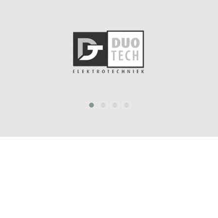
prev
next