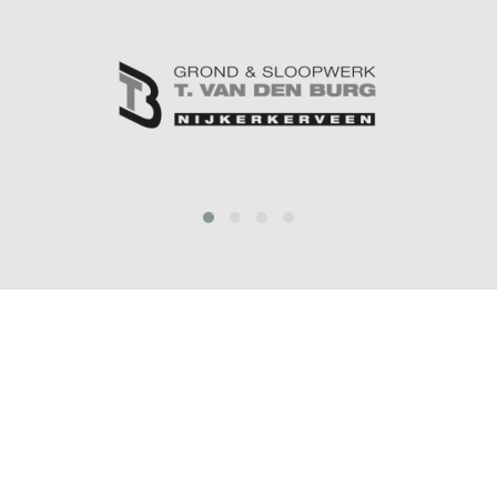
prev
next