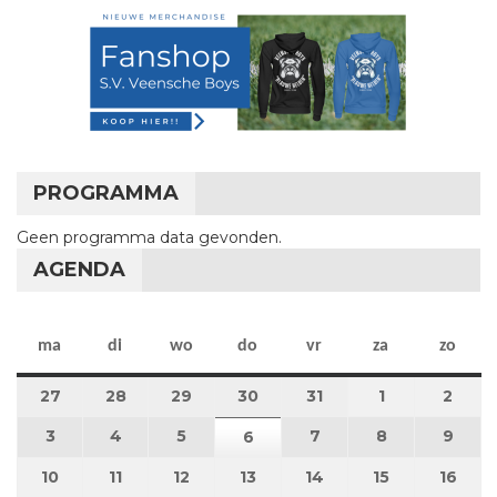
PROGRAMMA
Geen programma data gevonden.
AGENDA
maandag
dinsdag
woensdag
donderdag
vrijdag
zaterdag
zon
ma
di
wo
do
vr
za
zo
27
27 juli 2026
28
28 juli 2026
29
29 juli 2026
30
30 juli 2026
31
31 juli 2026
1
1 augustus 2
2
2 au
3
3 augustus 2026
4
4 augustus 2026
5
5 augustus 2026
7
7 augustus 2026
8
8 augustus 
9
9 au
6
6 augustus 2026
10
10 augustus 2026
11
11 augustus 2026
12
12 augustus 2026
13
13 augustus 2026
14
14 augustus 2026
15
15 augustus
16
16 a