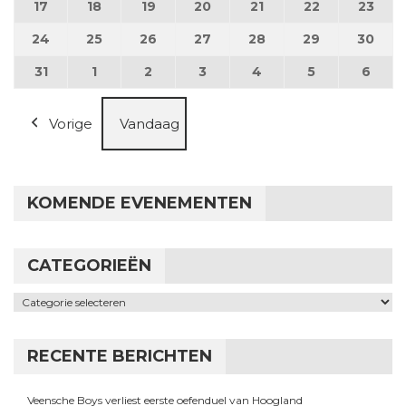
17
17 augustus 2026
18
18 augustus 2026
19
19 augustus 2026
20
20 augustus 2026
21
21 augustus 2026
22
22 augustus
23
23 a
24
24 augustus 2026
25
25 augustus 2026
26
26 augustus 2026
27
27 augustus 2026
28
28 augustus 2026
29
29 augustus
30
30 a
31
31 augustus 2026
1
1 september 2026
2
2 september 2026
3
3 september 2026
4
4 september 2026
5
5 september
6
6 se
Vorige
Vandaag
KOMENDE EVENEMENTEN
CATEGORIEËN
Categorieën
RECENTE BERICHTEN
Veensche Boys verliest eerste oefenduel van Hoogland