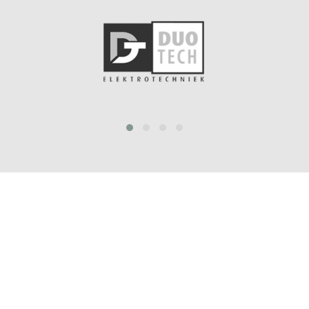
prev
next