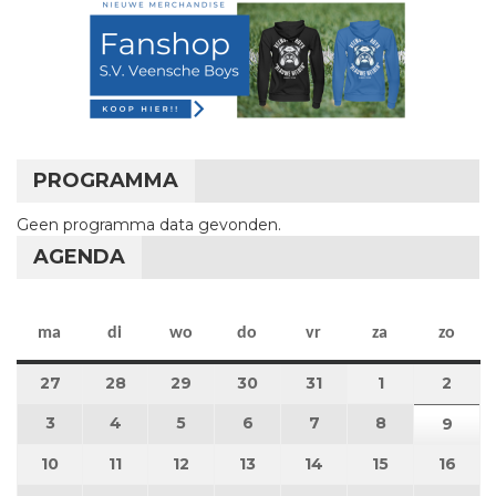
PROGRAMMA
Geen programma data gevonden.
AGENDA
maandag
dinsdag
woensdag
donderdag
vrijdag
zaterdag
zon
ma
di
wo
do
vr
za
zo
27
27 juli 2026
28
28 juli 2026
29
29 juli 2026
30
30 juli 2026
31
31 juli 2026
1
1 augustus 2
2
2 au
3
3 augustus 2026
4
4 augustus 2026
5
5 augustus 2026
6
6 augustus 2026
7
7 augustus 2026
8
8 augustus 
9
9 au
10
10 augustus 2026
11
11 augustus 2026
12
12 augustus 2026
13
13 augustus 2026
14
14 augustus 2026
15
15 augustus
16
16 a