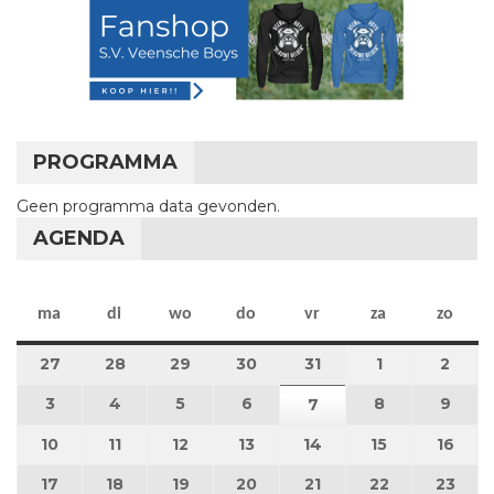
PROGRAMMA
Geen programma data gevonden.
AGENDA
maandag
dinsdag
woensdag
donderdag
vrijdag
zaterdag
zon
ma
di
wo
do
vr
za
zo
27
27 juli 2026
28
28 juli 2026
29
29 juli 2026
30
30 juli 2026
31
31 juli 2026
1
1 augustus 2
2
2 au
3
3 augustus 2026
4
4 augustus 2026
5
5 augustus 2026
6
6 augustus 2026
8
8 augustus 
9
9 au
7
7 augustus 2026
10
10 augustus 2026
11
11 augustus 2026
12
12 augustus 2026
13
13 augustus 2026
14
14 augustus 2026
15
15 augustus
16
16 a
17
17 augustus 2026
18
18 augustus 2026
19
19 augustus 2026
20
20 augustus 2026
21
21 augustus 2026
22
22 augustus
23
23 a