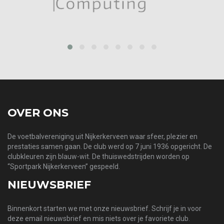
‹
›
OVER ONS
De voetbalvereniging uit Nijkerkerveen waar sfeer, plezier en
prestaties samen gaan. De club werd op 7 juni 1936 opgericht. De
clubkleuren zijn blauw-wit. De thuiswedstrijden worden op
“Sportpark Nijkerkerveen” gespeeld.
NIEUWSBRIEF
Binnenkort starten we met onze nieuwsbrief. Schrijf je in voor
deze email nieuwsbrief en mis niets over je favoriete club.