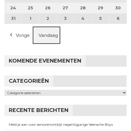
24
24 augustus 2026
25
25 augustus 2026
26
26 augustus 2026
27
27 augustus 2026
28
28 augustus 2026
29
29 augustus
30
30 a
31
31 augustus 2026
1
1 september 2026
2
2 september 2026
3
3 september 2026
4
4 september 2026
5
5 september
6
6 se
Vorige
Vandaag
KOMENDE EVENEMENTEN
CATEGORIEËN
Categorieën
RECENTE BERICHTEN
Meld je aan voor seniorenontbijt negentigjarige Veensche Boys