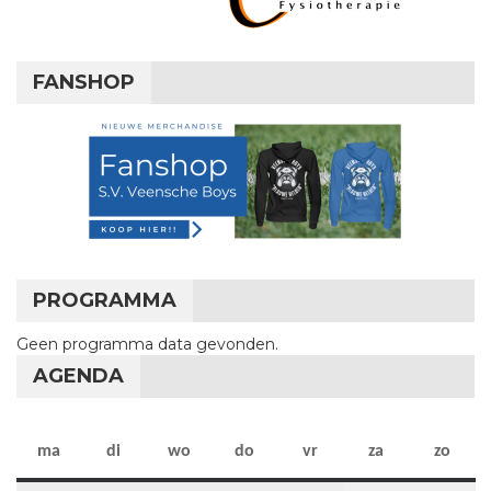
FANSHOP
PROGRAMMA
Geen programma data gevonden.
AGENDA
maandag
dinsdag
woensdag
donderdag
vrijdag
zaterdag
zon
ma
di
wo
do
vr
za
zo