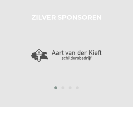
ZILVER SPONSOREN
prev
next