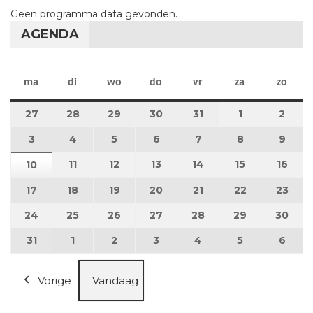
Geen programma data gevonden.
AGENDA
maandag
dinsdag
woensdag
donderdag
vrijdag
zaterdag
zon
ma
di
wo
do
vr
za
zo
27
27 juli 2026
28
28 juli 2026
29
29 juli 2026
30
30 juli 2026
31
31 juli 2026
1
1 augustus 2
2
2 au
3
3 augustus 2026
4
4 augustus 2026
5
5 augustus 2026
6
6 augustus 2026
7
7 augustus 2026
8
8 augustus 
9
9 au
11
11 augustus 2026
12
12 augustus 2026
13
13 augustus 2026
14
14 augustus 2026
15
15 augustus
16
16 a
10
10 augustus 2026
17
17 augustus 2026
18
18 augustus 2026
19
19 augustus 2026
20
20 augustus 2026
21
21 augustus 2026
22
22 augustus
23
23 a
24
24 augustus 2026
25
25 augustus 2026
26
26 augustus 2026
27
27 augustus 2026
28
28 augustus 2026
29
29 augustus
30
30 a
31
31 augustus 2026
1
1 september 2026
2
2 september 2026
3
3 september 2026
4
4 september 2026
5
5 september
6
6 se
Vorige
Vandaag