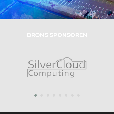
BRONS SPONSOREN
prev
next