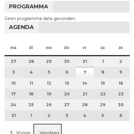
PROGRAMMA
Geen programma data gevonden.
AGENDA
maandag
dinsdag
woensdag
donderdag
vrijdag
zaterdag
zon
ma
di
wo
do
vr
za
zo
27
27 juli 2026
28
28 juli 2026
29
29 juli 2026
30
30 juli 2026
31
31 juli 2026
1
1 augustus 2
2
2 au
3
3 augustus 2026
4
4 augustus 2026
5
5 augustus 2026
6
6 augustus 2026
8
8 augustus 
9
9 au
7
7 augustus 2026
10
10 augustus 2026
11
11 augustus 2026
12
12 augustus 2026
13
13 augustus 2026
14
14 augustus 2026
15
15 augustus
16
16 a
17
17 augustus 2026
18
18 augustus 2026
19
19 augustus 2026
20
20 augustus 2026
21
21 augustus 2026
22
22 augustus
23
23 a
24
24 augustus 2026
25
25 augustus 2026
26
26 augustus 2026
27
27 augustus 2026
28
28 augustus 2026
29
29 augustus
30
30 a
31
31 augustus 2026
1
1 september 2026
2
2 september 2026
3
3 september 2026
4
4 september 2026
5
5 september
6
6 se
Vorige
Vandaag