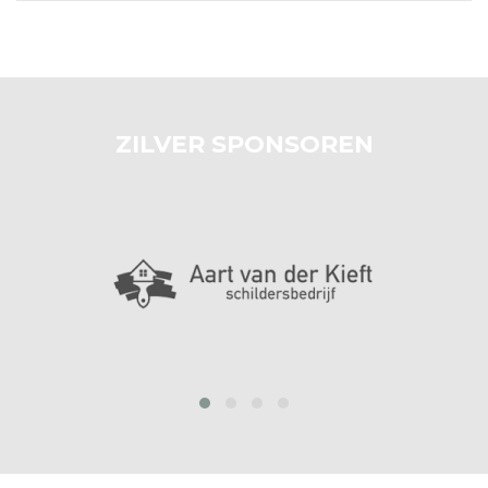
ZILVER SPONSOREN
prev
next