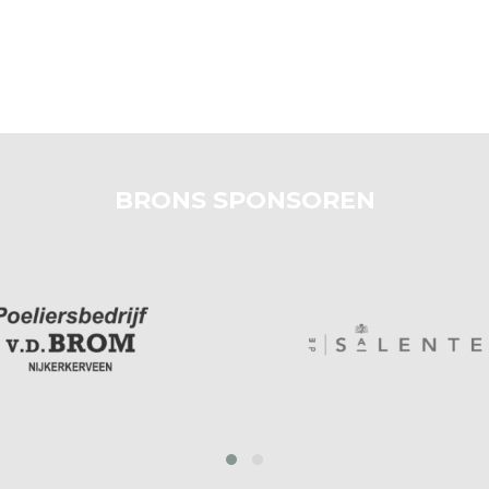
BRONS SPONSOREN
prev
next