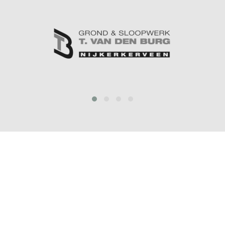
prev
next