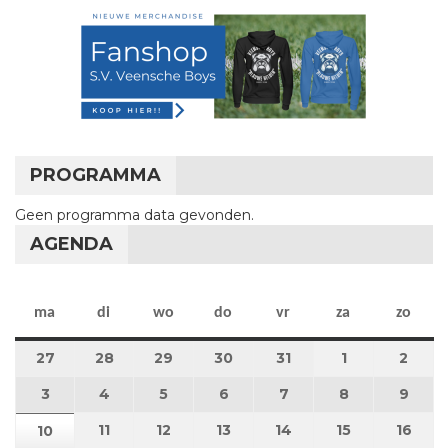
PROGRAMMA
Geen programma data gevonden.
AGENDA
maandag
dinsdag
woensdag
donderdag
vrijdag
zaterdag
zon
ma
di
wo
do
vr
za
zo
27
27 juli 2026
28
28 juli 2026
29
29 juli 2026
30
30 juli 2026
31
31 juli 2026
1
1 augustus 2
2
2 au
3
3 augustus 2026
4
4 augustus 2026
5
5 augustus 2026
6
6 augustus 2026
7
7 augustus 2026
8
8 augustus 
9
9 au
11
11 augustus 2026
12
12 augustus 2026
13
13 augustus 2026
14
14 augustus 2026
15
15 augustus
16
16 a
10
10 augustus 2026