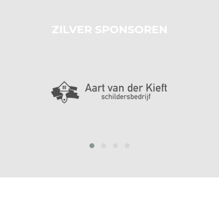
ZILVER SPONSOREN
prev
next