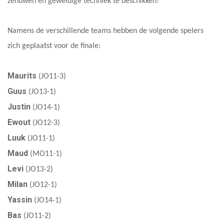
zenuwen én geweldige techniek te beschikken!
Namens de verschillende teams hebben de volgende spelers
zich geplaatst voor de finale:
Maurits
(JO11-3)
Guus
(JO13-1)
Justin
(JO14-1)
Ewout
(JO12-3)
Luuk
(JO11-1)
Maud
(MO11-1)
Levi
(JO13-2)
Milan
(JO12-1)
Yassin
(JO14-1)
Bas
(JO11-2)