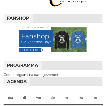
FANSHOP
PROGRAMMA
Geen programma data gevonden.
AGENDA
maandag
dinsdag
woensdag
donderdag
vrijdag
zaterdag
zon
ma
di
wo
do
vr
za
zo