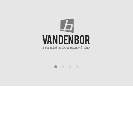
prev
next