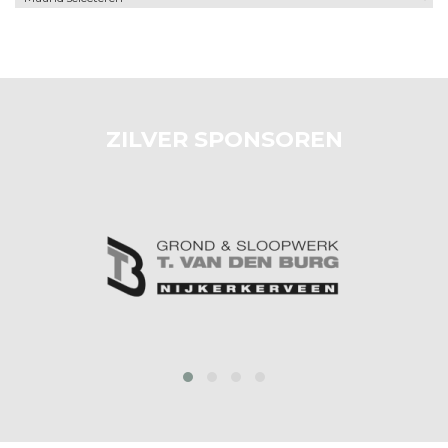
ZILVER SPONSOREN
prev
next