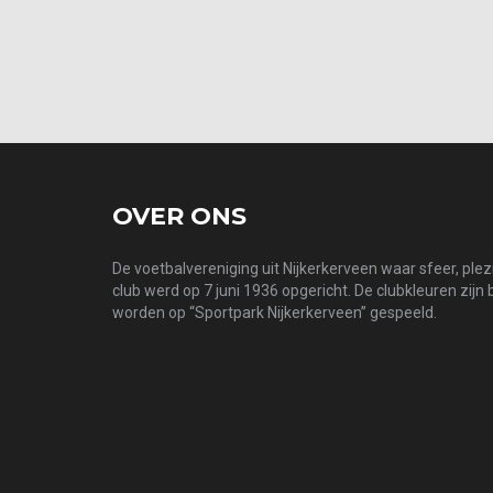
OVER ONS
De voetbalvereniging uit Nijkerkerveen waar sfeer, ple
club werd op 7 juni 1936 opgericht. De clubkleuren zijn
worden op “Sportpark Nijkerkerveen” gespeeld.