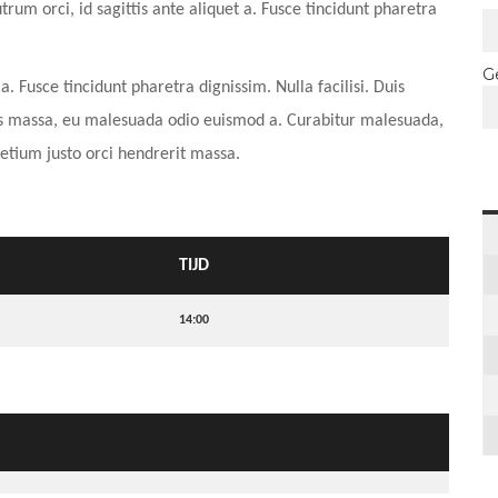
rum orci, id sagittis ante aliquet a. Fusce tincidunt pharetra
G
a. Fusce tincidunt pharetra dignissim. Nulla facilisi. Duis
lis massa, eu malesuada odio euismod a. Curabitur malesuada,
pretium justo orci hendrerit massa.
TIJD
14:00