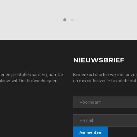
prev
next
NIEUWSBRIEF
zier en prestaties samen gaan. De
Binnenkort starten we met onze n
 blauw-wit. De thuiswedstrijden
en mis niets over je favoriete club