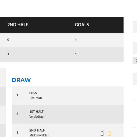
2ND HALF
GOALS
0
1
1
1
C
DRAW
LOSS
1
Doelman
1ST HALF
5
Verdediger
2ND HALF
9
Middenvelder