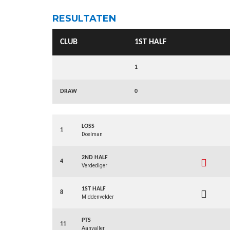
RESULTATEN
CLUB
1ST HALF
1
DRAW
0
LOSS
1
Doelman
2ND HALF
4
Verdediger
1ST HALF
8
Middenvelder
PTS
11
Aanvaller