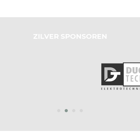
ZILVER SPONSOREN
prev
next