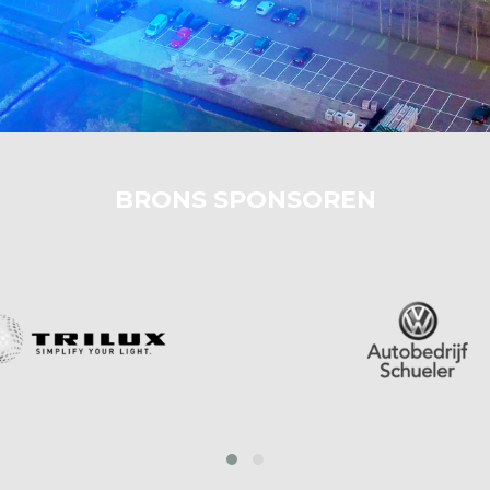
BRONS SPONSOREN
prev
next