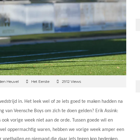
den Heuvel
Het Eerste
2912 Views
strijd in. Het leek wel of ze iets goed te maken hadden na
g van Veensche Boys om zich te doen gelden? Erik Assink:
s ook vorige week niet aan de orde. Tussen goede wil en
 we wel oppermachtig waren, hebben we vorige week amper een
 voetballen en niemand die daar iets tegen kon bedenken.