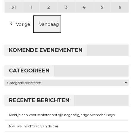
31
31 augustus 2026
1
1 september 2026
2
2 september 2026
3
3 september 2026
4
4 september 2026
5
5 september
6
6 se
Vorige
Vandaag
KOMENDE EVENEMENTEN
CATEGORIEËN
Categorieën
RECENTE BERICHTEN
Meld je aan voor seniorenontbijt negentigjarige Veensche Boys
Nieuwe inrichting van de bar