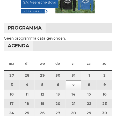
PROGRAMMA
Geen programma data gevonden.
AGENDA
maandag
dinsdag
woensdag
donderdag
vrijdag
zaterdag
zon
ma
di
wo
do
vr
za
zo
27
27 juli 2026
28
28 juli 2026
29
29 juli 2026
30
30 juli 2026
31
31 juli 2026
1
1 augustus 2
2
2 au
3
3 augustus 2026
4
4 augustus 2026
5
5 augustus 2026
6
6 augustus 2026
8
8 augustus 
9
9 au
7
7 augustus 2026
10
10 augustus 2026
11
11 augustus 2026
12
12 augustus 2026
13
13 augustus 2026
14
14 augustus 2026
15
15 augustus
16
16 a
17
17 augustus 2026
18
18 augustus 2026
19
19 augustus 2026
20
20 augustus 2026
21
21 augustus 2026
22
22 augustus
23
23 a
24
24 augustus 2026
25
25 augustus 2026
26
26 augustus 2026
27
27 augustus 2026
28
28 augustus 2026
29
29 augustus
30
30 a