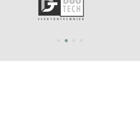
prev
next