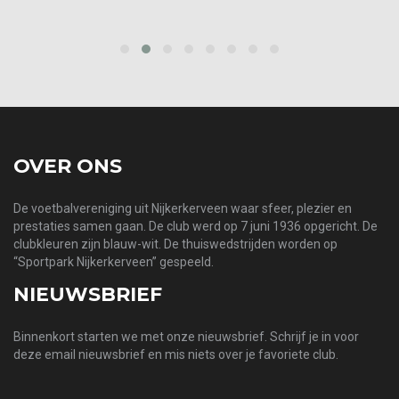
prev
next
OVER ONS
De voetbalvereniging uit Nijkerkerveen waar sfeer, plezier en
prestaties samen gaan. De club werd op 7 juni 1936 opgericht. De
clubkleuren zijn blauw-wit. De thuiswedstrijden worden op
“Sportpark Nijkerkerveen” gespeeld.
NIEUWSBRIEF
Binnenkort starten we met onze nieuwsbrief. Schrijf je in voor
deze email nieuwsbrief en mis niets over je favoriete club.